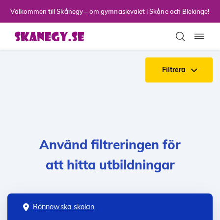
Till sidans huvudinnehåll
Välkommen till Skånegy – om gymnasievalet i Skåne och Blekinge!
Toggla
Filtrera
Använd filtreringen för
att hitta utbildningar
Rönnowska skolan