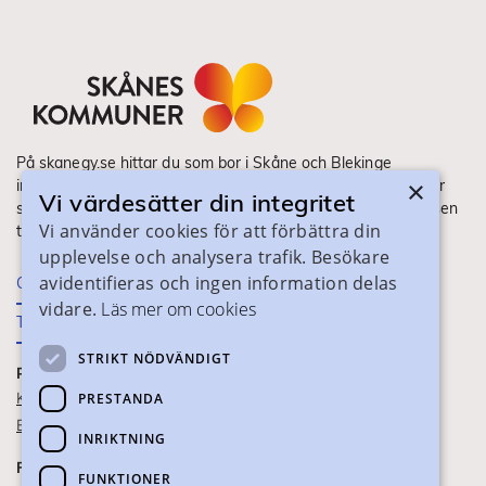
På skanegy.se hittar du som bor i Skåne och Blekinge
×
information om ditt gymnasieval. Här ser du vilka utbildningar
Vi värdesätter din integritet
som finns och hur ansökan och antagning går till. Webbplatsen
Vi använder cookies för att förbättra din
tillhandahålls av Skånes Kommuner.
upplevelse och analysera trafik. Besökare
avidentifieras och ingen information delas
Om webbplatsen
vidare.
Läs mer om cookies
Tillgänglighet
STRIKT NÖDVÄNDIGT
PRAKTISK INFORMATION
Kontaktuppgifter
PRESTANDA
Blanketter
INRIKTNING
FÖR SKOLPERSONAL
FUNKTIONER