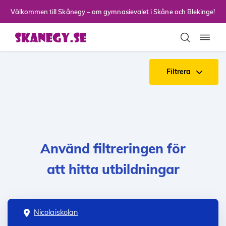
Till sidans huvudinnehåll
Välkommen till Skånegy – om gymnasievalet i Skåne och Blekinge!
Toggla
Filtrera
Använd filtreringen för
att hitta utbildningar
Nicolaiskolan