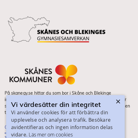
På skanegy.se hittar du som bor i Skåne och Blekinge
×
information om ditt gymnasieval. Här ser du vilka utbildningar
Vi värdesätter din integritet
som finns och hur ansökan och antagning går till. Webbplatsen
Vi använder cookies för att förbättra din
tillhandahålls av Skånes Kommuner.
upplevelse och analysera trafik. Besökare
avidentifieras och ingen information delas
Om webbplatsen
vidare.
Läs mer om cookies