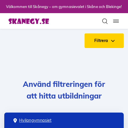
Till sidans huvudinnehåll
Välkommen till Skånegy – om gymnasievalet i Skåne och Blekinge!
Toggla
Filtrera
Använd filtreringen för
att hitta utbildningar
Hvilangymnasiet