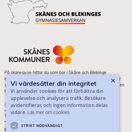
På skanegy.se hittar du som bor i Skåne och Blekinge
×
information om ditt gymnasieval. Här ser du vilka utbildningar
Vi värdesätter din integritet
som finns och hur ansökan och antagning går till. Webbplatsen
Vi använder cookies för att förbättra din
tillhandahålls av Skånes Kommuner.
upplevelse och analysera trafik. Besökare
avidentifieras och ingen information delas
Om webbplatsen
vidare.
Läs mer om cookies
Tillgänglighet
STRIKT NÖDVÄNDIGT
PRAKTISK INFORMATION