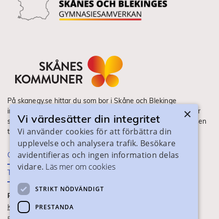
På skanegy.se hittar du som bor i Skåne och Blekinge
×
information om ditt gymnasieval. Här ser du vilka utbildningar
Vi värdesätter din integritet
som finns och hur ansökan och antagning går till. Webbplatsen
Vi använder cookies för att förbättra din
tillhandahålls av Skånes Kommuner.
upplevelse och analysera trafik. Besökare
avidentifieras och ingen information delas
Om webbplatsen
vidare.
Läs mer om cookies
Tillgänglighet
STRIKT NÖDVÄNDIGT
PRAKTISK INFORMATION
Kontaktuppgifter
PRESTANDA
Blanketter