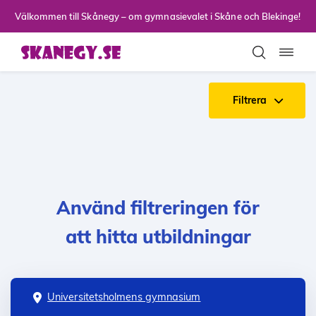
Till sidans huvudinnehåll
Välkommen till Skånegy – om gymnasievalet i Skåne och Blekinge!
Toggla
Filtrera
Använd filtreringen för
att hitta utbildningar
Universitetsholmens gymnasium