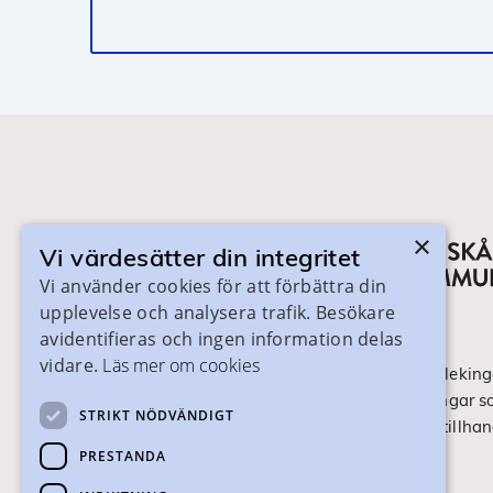
×
Vi värdesätter din integritet
Vi använder cookies för att förbättra din
upplevelse och analysera trafik. Besökare
avidentifieras och ingen information delas
vidare.
Läs mer om cookies
På skanegy.se hittar du som bor i Skåne och Bleking
om ditt gymnasieval. Här ser du vilka utbildningar s
STRIKT NÖDVÄNDIGT
ansökan och antagning går till. Webbplatsen tillhan
Skånes Kommuner.
PRESTANDA