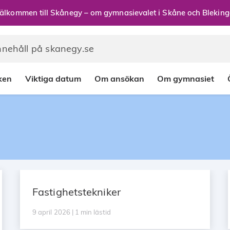
älkommen till Skånegy – om gymnasievalet i Skåne och Bleking
rken
Viktiga datum
Om ansökan
Om gymnasiet
Fastighetstekniker
9 april 2026 | 1 min lästid