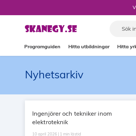
Till sidans huvudinnehåll
V
Programguiden
Hitta utbildningar
Hitta y
Nyhetsarkiv
Ingenjörer och tekniker inom
elektroteknik
10 april 2026 | 1 min lästid