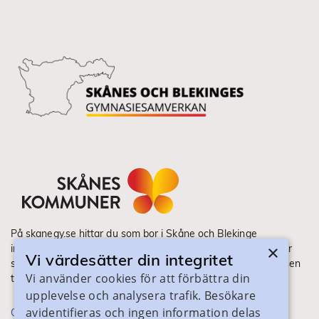
På skanegy.se hittar du som bor i Skåne och Blekinge
×
information om ditt gymnasieval. Här ser du vilka utbildningar
Vi värdesätter din integritet
som finns och hur ansökan och antagning går till. Webbplatsen
Vi använder cookies för att förbättra din
tillhandahålls av Skånes Kommuner.
upplevelse och analysera trafik. Besökare
avidentifieras och ingen information delas
Om webbplatsen