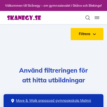
Till sidans huvudinnehåll
Välkommen till Skånegy – om gymnasievalet i Skåne och Blekinge!
Toggla
Filtrera
Använd filtreringen för
att hitta utbildningar
Move & Walk anpassad gymnasieskola Malmö