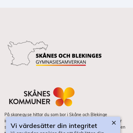
På skanegy.se hittar du som bor i Skåne och Blekinge
×
information om ditt gymnasieval. Här ser du vilka utbildningar
Vi värdesätter din integritet
som finns och hur ansökan och antagning går till. Webbplatsen