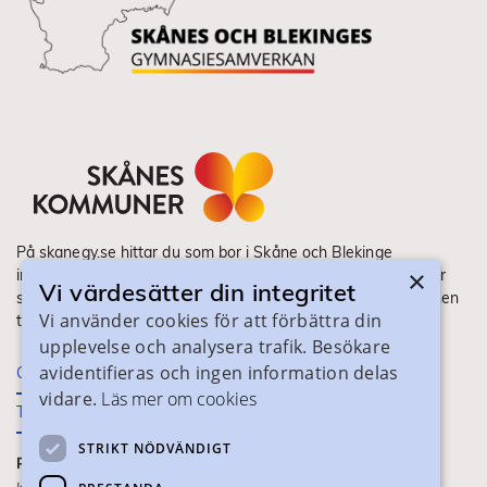
På skanegy.se hittar du som bor i Skåne och Blekinge
×
information om ditt gymnasieval. Här ser du vilka utbildningar
Vi värdesätter din integritet
som finns och hur ansökan och antagning går till. Webbplatsen
Vi använder cookies för att förbättra din
tillhandahålls av Skånes Kommuner.
upplevelse och analysera trafik. Besökare
avidentifieras och ingen information delas
Om webbplatsen
vidare.
Läs mer om cookies
Tillgänglighet
STRIKT NÖDVÄNDIGT
PRAKTISK INFORMATION