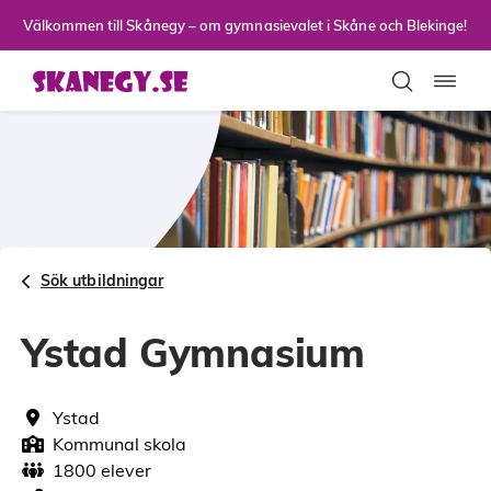
Till sidans huvudinnehåll
Välkommen till Skånegy – om gymnasievalet i Skåne och Blekinge!
Toggla
Sök utbildningar
Ystad Gymnasium
Ystad
Kommunal skola
1800 elever