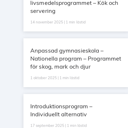
livsmedelsprogrammet – Kök och
servering
14 november 2025 | 1 min lästid
Anpassad gymnasieskola –
Nationella program – Programmet
för skog, mark och djur
1 oktober 2025 | 1 min lästid
Introduktionsprogram –
Individuellt alternativ
17 september 2025 | 1 min lästid