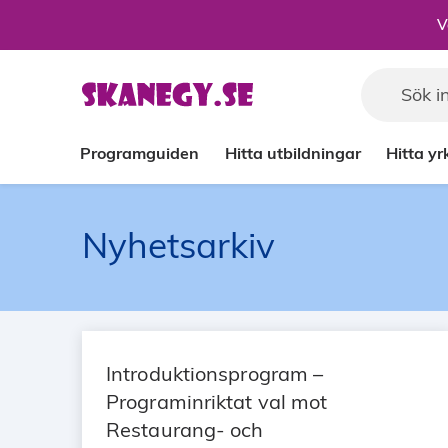
Till sidans huvudinnehåll
V
Programguiden
Hitta utbildningar
Hitta y
Nyhetsarkiv
Introduktionsprogram –
Programinriktat val mot
Restaurang- och