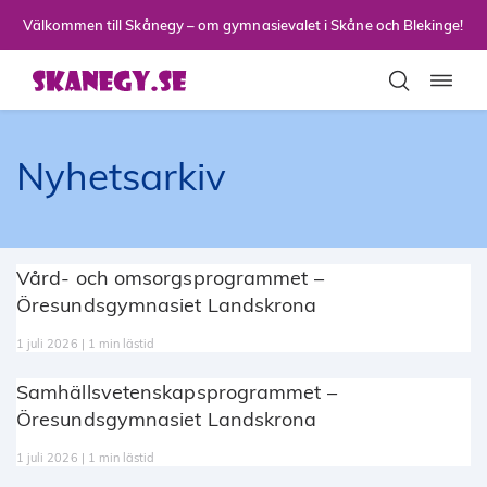
Till sidans huvudinnehåll
Välkommen till Skånegy – om gymnasievalet i Skåne och Blekinge!
Toggla
Nyhetsarkiv
Vård- och omsorgsprogrammet –
Öresundsgymnasiet Landskrona
1 juli 2026 | 1 min lästid
Samhällsvetenskapsprogrammet –
Öresundsgymnasiet Landskrona
1 juli 2026 | 1 min lästid