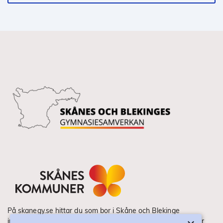
På skanegy.se hittar du som bor i Skåne och Blekinge
information om ditt gymnasieval. Här ser du vilka utbildningar