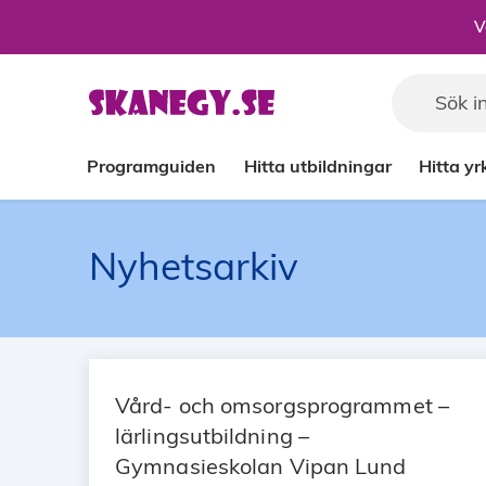
Till sidans huvudinnehåll
V
Programguiden
Hitta utbildningar
Hitta y
Nyhetsarkiv
Vård- och omsorgsprogrammet –
lärlingsutbildning –
Gymnasieskolan Vipan Lund