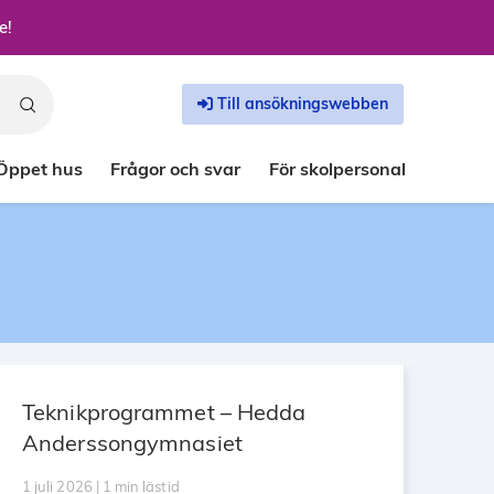
e!
Till ansökningswebben
Öppet hus
Frågor och svar
För skolpersonal
Teknikprogrammet – Hedda
Anderssongymnasiet
1 juli 2026 | 1 min lästid