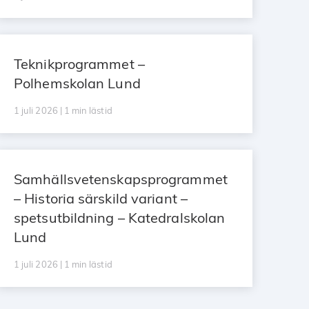
Teknikprogrammet –
Polhemskolan Lund
1 juli 2026 | 1 min lästid
Samhällsvetenskapsprogrammet
– Historia särskild variant –
spetsutbildning – Katedralskolan
Lund
1 juli 2026 | 1 min lästid