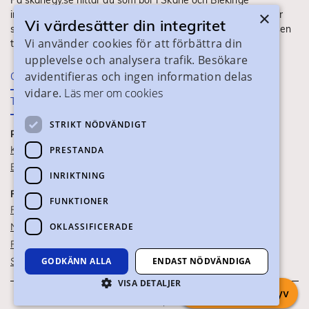
På skanegy.se hittar du som bor i Skåne och Blekinge
×
information om ditt gymnasieval. Här ser du vilka utbildningar
Vi värdesätter din integritet
som finns och hur ansökan och antagning går till. Webbplatsen
Vi använder cookies för att förbättra din
tillhandahålls av Skånes Kommuner.
upplevelse och analysera trafik. Besökare
avidentifieras och ingen information delas
Om webbplatsen
vidare.
Läs mer om cookies
Tillgänglighet
STRIKT NÖDVÄNDIGT
PRAKTISK INFORMATION
Kontaktuppgifter
PRESTANDA
Blanketter
INRIKTNING
FÖR SKOLPERSONAL
FUNKTIONER
För SYV
OKLASSIFICERADE
Nationella studievägskoder
För gymnasieskolor
Skolportalen
GODKÄNN ALLA
ENDAST NÖDVÄNDIGA
VISA DETALJER
Chatta med syv
Om webbkakor
Om personuppgifter