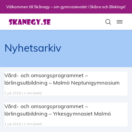
Till sidans huvudinnehåll
Välkommen till Skånegy – om gymnasievalet i Skåne och Blekinge!
Toggla
Nyhetsarkiv
Vård- och omsorgsprogrammet –
lärlingsutbildning – Malmö Neptunigymnasium
1 juli 2026 | 1 min lästid
Vård- och omsorgsprogrammet –
lärlingsutbildning – Yrkesgymnasiet Malmö
1 juli 2026 | 1 min lästid