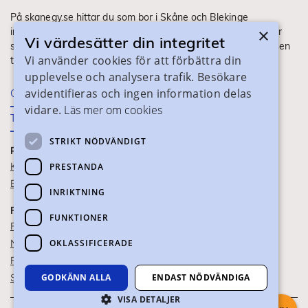
På skanegy.se hittar du som bor i Skåne och Blekinge
×
information om ditt gymnasieval. Här ser du vilka utbildningar
Vi värdesätter din integritet
som finns och hur ansökan och antagning går till. Webbplatsen
Vi använder cookies för att förbättra din
tillhandahålls av Skånes Kommuner.
upplevelse och analysera trafik. Besökare
avidentifieras och ingen information delas
Om webbplatsen
vidare.
Läs mer om cookies
Tillgänglighet
STRIKT NÖDVÄNDIGT
PRAKTISK INFORMATION
Kontaktuppgifter
PRESTANDA
Blanketter
INRIKTNING
FÖR SKOLPERSONAL
FUNKTIONER
För SYV
OKLASSIFICERADE
Nationella studievägskoder
För gymnasieskolor
Skolportalen
GODKÄNN ALLA
ENDAST NÖDVÄNDIGA
VISA DETALJER