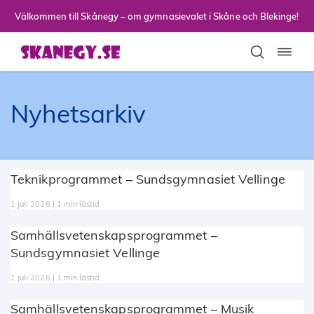
Till sidans huvudinnehåll
Välkommen till Skånegy – om gymnasievalet i Skåne och Blekinge!
Toggla
Nyhetsarkiv
Teknikprogrammet – Sundsgymnasiet Vellinge
1 juli 2026 | 1 min lästid
Samhällsvetenskapsprogrammet –
Sundsgymnasiet Vellinge
1 juli 2026 | 1 min lästid
Samhällsvetenskapsprogrammet – Musik