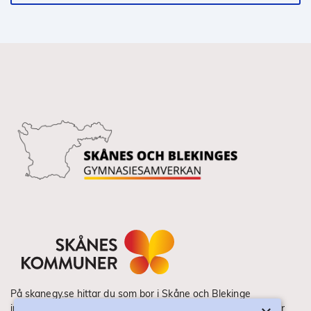
På skanegy.se hittar du som bor i Skåne och Blekinge
information om ditt gymnasieval. Här ser du vilka utbildningar