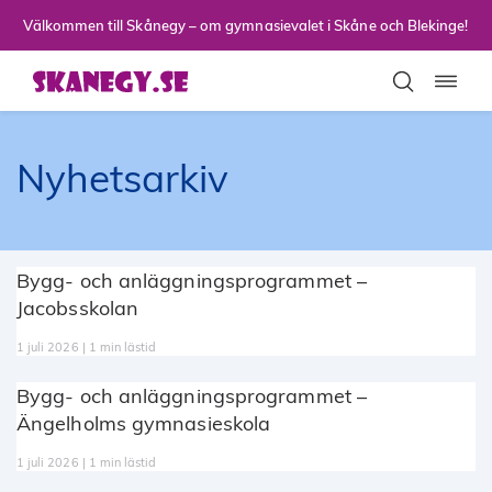
Till sidans huvudinnehåll
Välkommen till Skånegy – om gymnasievalet i Skåne och Blekinge!
Toggla
Nyhetsarkiv
Bygg- och anläggningsprogrammet –
Jacobsskolan
1 juli 2026 | 1 min lästid
Bygg- och anläggningsprogrammet –
Ängelholms gymnasieskola
1 juli 2026 | 1 min lästid