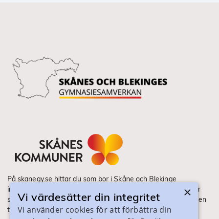
På skanegy.se hittar du som bor i Skåne och Blekinge
×
information om ditt gymnasieval. Här ser du vilka utbildningar
Vi värdesätter din integritet
som finns och hur ansökan och antagning går till. Webbplatsen
Vi använder cookies för att förbättra din
tillhandahålls av Skånes Kommuner.