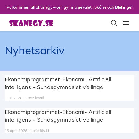
Till sidans huvudinnehåll
Välkommen till Skånegy – om gymnasievalet i Skåne och Blekinge!
Toggla
Nyhetsarkiv
Ekonomiprogrammet-Ekonomi- Artificiell
intelligens – Sundsgymnasiet Vellinge
1 juli 2026 | 1 min lästid
Ekonomiprogrammet-Ekonomi- Artificiell
intelligens – Sundsgymnasiet Vellinge
15 april 2026 | 1 min lästid