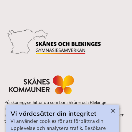
På skanegy.se hittar du som bor i Skåne och Blekinge
×
information om ditt gymnasieval. Här ser du vilka utbildningar
Vi värdesätter din integritet
som finns och hur ansökan och antagning går till. Webbplatsen
Vi använder cookies för att förbättra din
tillhandahålls av Skånes Kommuner.
upplevelse och analysera trafik. Besökare