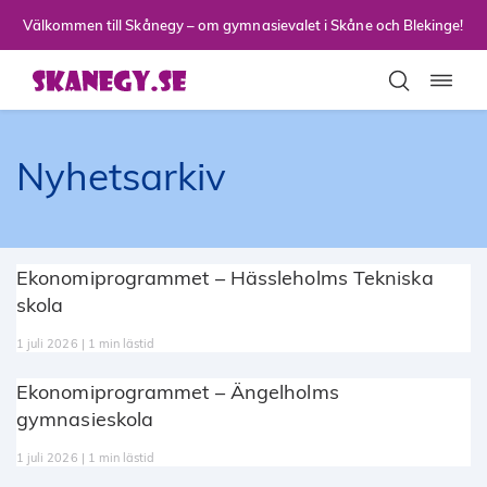
Till sidans huvudinnehåll
Välkommen till Skånegy – om gymnasievalet i Skåne och Blekinge!
Toggla
Nyhetsarkiv
Ekonomiprogrammet – Hässleholms Tekniska
skola
1 juli 2026 | 1 min lästid
Ekonomiprogrammet – Ängelholms
gymnasieskola
1 juli 2026 | 1 min lästid