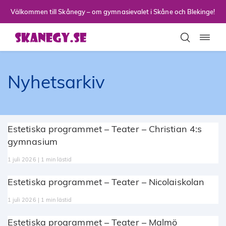
Till sidans huvudinnehåll
Välkommen till Skånegy – om gymnasievalet i Skåne och Blekinge!
Toggla
Nyhetsarkiv
Estetiska programmet – Teater – Christian 4:s
gymnasium
1 juli 2026 | 1 min lästid
Estetiska programmet – Teater – Nicolaiskolan
1 juli 2026 | 1 min lästid
Estetiska programmet – Teater – Malmö