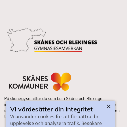
På skanegy.se hittar du som bor i Skåne och Blekinge
×
information om ditt gymnasieval. Här ser du vilka utbildningar
Vi värdesätter din integritet
som finns och hur ansökan och antagning går till. Webbplatsen
Vi använder cookies för att förbättra din
tillhandahålls av Skånes Kommuner.
upplevelse och analysera trafik. Besökare