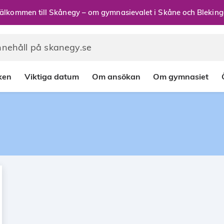
älkommen till Skånegy – om gymnasievalet i Skåne och Bleking
rken
Viktiga datum
Om ansökan
Om gymnasiet