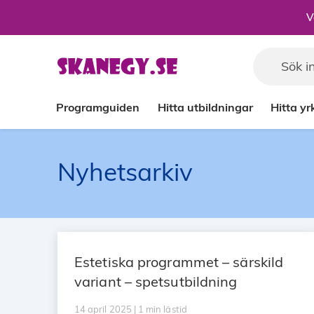
Till sidans huvudinnehåll
V
Programguiden
Hitta utbildningar
Hitta y
Nyhetsarkiv
Estetiska programmet – särskild
variant – spetsutbildning
14 april 2025 | 1 min lästid