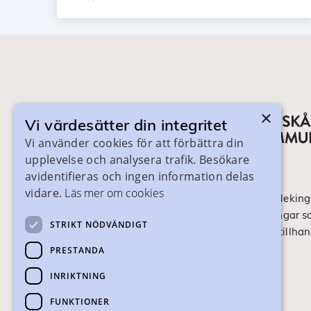
×
Vi värdesätter din integritet
Vi använder cookies för att förbättra din
upplevelse och analysera trafik. Besökare
avidentifieras och ingen information delas
vidare.
Läs mer om cookies
På skanegy.se hittar du som bor i Skåne och Bleking
om ditt gymnasieval. Här ser du vilka utbildningar s
STRIKT NÖDVÄNDIGT
ansökan och antagning går till. Webbplatsen tillhan
Skånes Kommuner.
PRESTANDA
INRIKTNING
Om webbplatsen
FUNKTIONER
Tillgänglighet