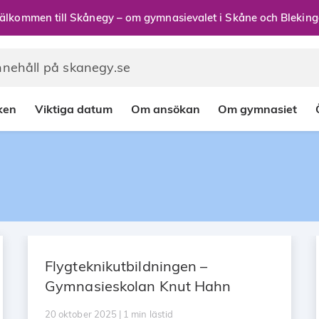
älkommen till Skånegy – om gymnasievalet i Skåne och Bleking
rken
Viktiga datum
Om ansökan
Om gymnasiet
Flygteknikutbildningen –
Gymnasieskolan Knut Hahn
20 oktober 2025 | 1 min lästid