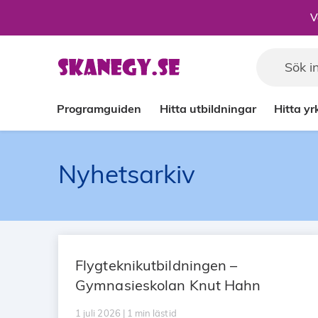
Till sidans huvudinnehåll
V
Programguiden
Hitta utbildningar
Hitta y
Nyhetsarkiv
Flygteknikutbildningen –
Gymnasieskolan Knut Hahn
1 juli 2026 | 1 min lästid