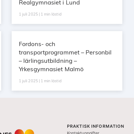
Realgymnasiet i Lund
1 juli 2025 | 1 min lästid
Fordons- och
transportprogrammet – Personbil
– lärlingsutbildning –
Yrkesgymnasiet Malmö
1 juli 2025 | 1 min lästid
PRAKTISK INFORMATION
Kontaktuppgifter