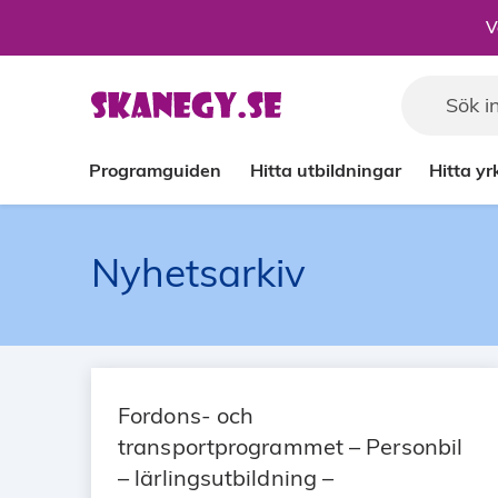
Till sidans huvudinnehåll
V
Programguiden
Hitta utbildningar
Hitta y
Nyhetsarkiv
Fordons- och
transportprogrammet – Personbil
– lärlingsutbildning –