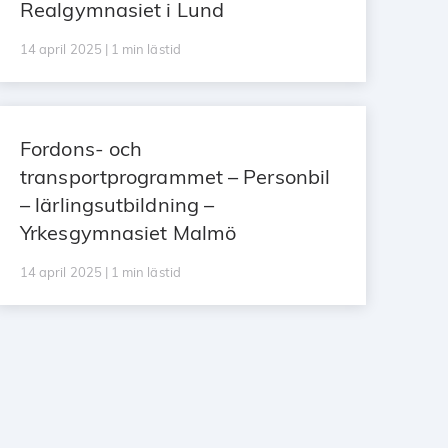
Realgymnasiet i Lund
14 april 2025 | 1 min lästid
Fordons- och
transportprogrammet – Personbil
– lärlingsutbildning –
Yrkesgymnasiet Malmö
14 april 2025 | 1 min lästid