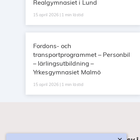
Realgymnasiet i Lund
15 april 2026 | 1 min lästid
Fordons- och
transportprogrammet – Personbil
– lärlingsutbildning –
Yrkesgymnasiet Malmö
15 april 2026 | 1 min lästid
×