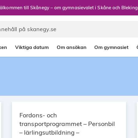
älkommen till Skånegy – om gymnasievalet i Skåne och Bleking
rken
Viktiga datum
Om ansökan
Om gymnasiet
Fordons- och
transportprogrammet – Personbil
– lärlingsutbildning –