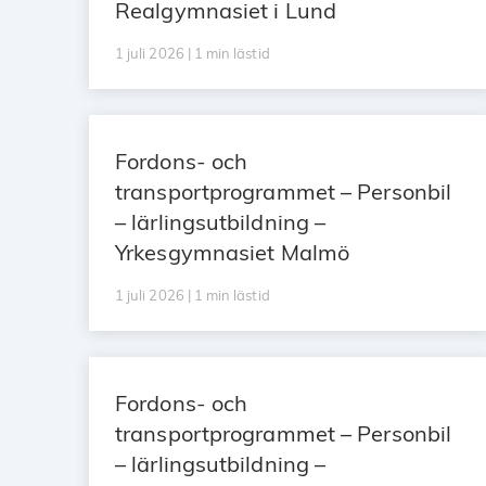
Realgymnasiet i Lund
1 juli 2026 | 1 min lästid
Fordons- och
transportprogrammet – Personbil
– lärlingsutbildning –
Yrkesgymnasiet Malmö
1 juli 2026 | 1 min lästid
Fordons- och
transportprogrammet – Personbil
– lärlingsutbildning –