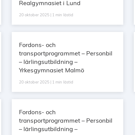
Realgymnasiet i Lund
20 oktober 2025 | 1 min lästid
Fordons- och
transportprogrammet – Personbil
– lärlingsutbildning –
Yrkesgymnasiet Malmö
20 oktober 2025 | 1 min lästid
Fordons- och
transportprogrammet – Personbil
– lärlingsutbildning –