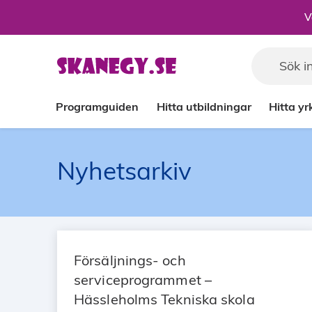
Till sidans huvudinnehåll
V
Programguiden
Hitta utbildningar
Hitta y
Nyhetsarkiv
Försäljnings- och
serviceprogrammet –
Hässleholms Tekniska skola