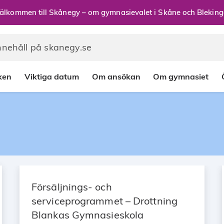
älkommen till Skånegy – om gymnasievalet i Skåne och Bleking
rken
Viktiga datum
Om ansökan
Om gymnasiet
Försäljnings- och
serviceprogrammet – Drottning
Blankas Gymnasieskola