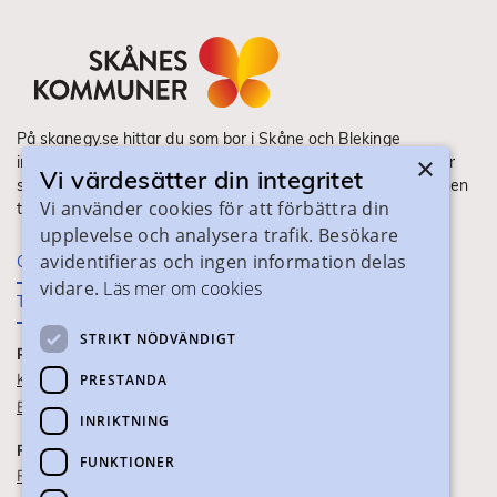
På skanegy.se hittar du som bor i Skåne och Blekinge
×
information om ditt gymnasieval. Här ser du vilka utbildningar
Vi värdesätter din integritet
som finns och hur ansökan och antagning går till. Webbplatsen
Vi använder cookies för att förbättra din
tillhandahålls av Skånes Kommuner.
upplevelse och analysera trafik. Besökare
avidentifieras och ingen information delas
Om webbplatsen
vidare.
Läs mer om cookies
Tillgänglighet
STRIKT NÖDVÄNDIGT
PRAKTISK INFORMATION
Kontaktuppgifter
PRESTANDA
Blanketter
INRIKTNING
FÖR SKOLPERSONAL
FUNKTIONER
För SYV