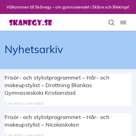
Till sidans huvudinnehåll
Välkommen till Skånegy – om gymnasievalet i Skåne och Blekinge!
Toggla
Nyhetsarkiv
Frisör- och stylistprogrammet – Hår- och
makeupstylist – Drottning Blankas
Gymnasieskola Kristianstad
1 juli 2026 | 1 min lästid
Frisör- och stylistprogrammet – Hår- och
makeupstylist – Nicolaiskolan
1 juli 2026 | 1 min lästid