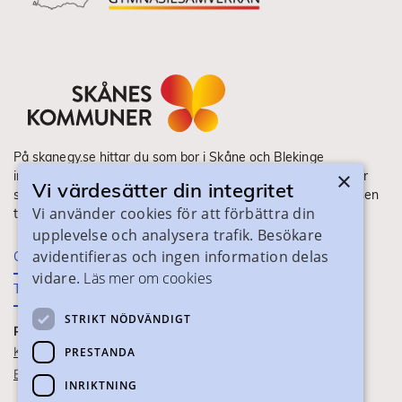
På skanegy.se hittar du som bor i Skåne och Blekinge
×
information om ditt gymnasieval. Här ser du vilka utbildningar
Vi värdesätter din integritet
som finns och hur ansökan och antagning går till. Webbplatsen
Vi använder cookies för att förbättra din
tillhandahålls av Skånes Kommuner.
upplevelse och analysera trafik. Besökare
avidentifieras och ingen information delas
Om webbplatsen
vidare.
Läs mer om cookies
Tillgänglighet
STRIKT NÖDVÄNDIGT
PRAKTISK INFORMATION
Kontaktuppgifter
PRESTANDA
Blanketter
INRIKTNING