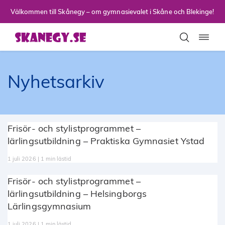
Till sidans huvudinnehåll
Välkommen till Skånegy – om gymnasievalet i Skåne och Blekinge!
Toggla
Nyhetsarkiv
Frisör- och stylistprogrammet –
lärlingsutbildning – Praktiska Gymnasiet Ystad
1 juli 2026 | 1 min lästid
Frisör- och stylistprogrammet –
lärlingsutbildning – Helsingborgs
Lärlingsgymnasium
1 juli 2026 | 1 min lästid