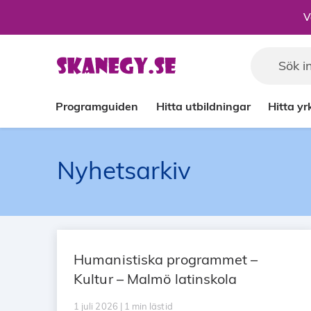
Till sidans huvudinnehåll
V
Programguiden
Hitta utbildningar
Hitta y
Nyhetsarkiv
Humanistiska programmet –
Kultur – Malmö latinskola
1 juli 2026 | 1 min lästid