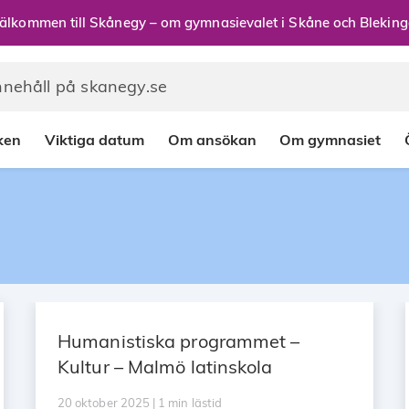
älkommen till Skånegy – om gymnasievalet i Skåne och Bleking
rken
Viktiga datum
Om ansökan
Om gymnasiet
Humanistiska programmet –
Kultur – Malmö latinskola
20 oktober 2025 | 1 min lästid