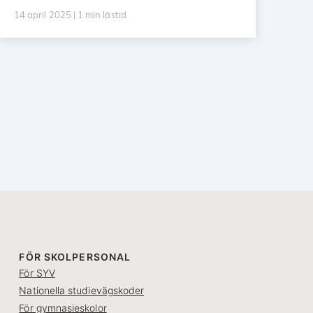
14 april 2025 | 1 min lästid
FÖR SKOLPERSONAL
För SYV
Nationella studievägskoder
För gymnasieskolor