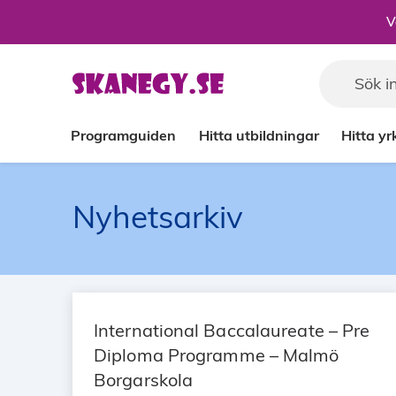
Till sidans huvudinnehåll
V
Programguiden
Hitta utbildningar
Hitta y
Nyhetsarkiv
International Baccalaureate – Pre
Diploma Programme – Malmö
Borgarskola