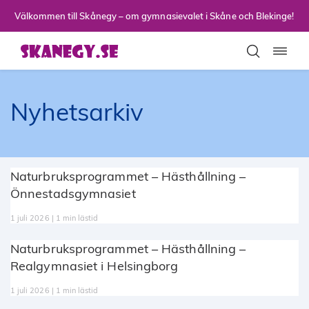
Till sidans huvudinnehåll
Välkommen till Skånegy – om gymnasievalet i Skåne och Blekinge!
Toggla
Nyhetsarkiv
Naturbruksprogrammet – Hästhållning –
Önnestadsgymnasiet
1 juli 2026 | 1 min lästid
Naturbruksprogrammet – Hästhållning –
Realgymnasiet i Helsingborg
1 juli 2026 | 1 min lästid