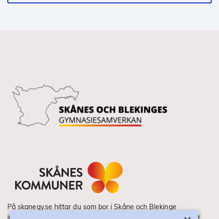
På skanegy.se hittar du som bor i Skåne och Blekinge
information om ditt gymnasieval. Här ser du vilka utbildningar