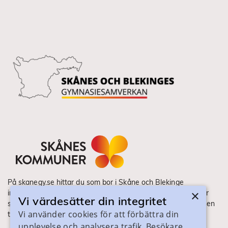
På skanegy.se hittar du som bor i Skåne och Blekinge
×
information om ditt gymnasieval. Här ser du vilka utbildningar
Vi värdesätter din integritet
som finns och hur ansökan och antagning går till. Webbplatsen
Vi använder cookies för att förbättra din
tillhandahålls av Skånes Kommuner.
upplevelse och analysera trafik. Besökare