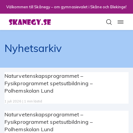
Till sidans huvudinnehåll
Välkommen till Skånegy – om gymnasievalet i Skåne och Blekinge!
Toggla
Nyhetsarkiv
Naturvetenskapsprogrammet –
Fysikprogrammet spetsutbildning –
Polhemskolan Lund
1 juli 2026 | 1 min lästid
Naturvetenskapsprogrammet –
Fysikprogrammet spetsutbildning –
Polhemskolan Lund