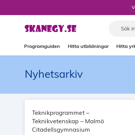
Till sidans huvudinnehåll
V
Programguiden
Hitta utbildningar
Hitta y
Nyhetsarkiv
Teknikprogrammet –
Teknikvetenskap – Malmö
Citadellsgymnasium