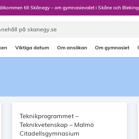
älkommen till Skånegy – om gymnasievalet i Skåne och Bleking
rken
Viktiga datum
Om ansökan
Om gymnasiet
Teknikprogrammet –
Teknikvetenskap – Malmö
Citadellsgymnasium