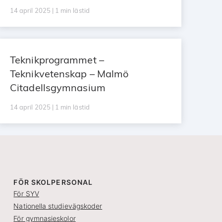
14 april 2025 | 1 min lästid
Teknikprogrammet –
Teknikvetenskap – Malmö
Citadellsgymnasium
14 april 2025 | 1 min lästid
FÖR SKOLPERSONAL
För SYV
Nationella studievägskoder
För gymnasieskolor