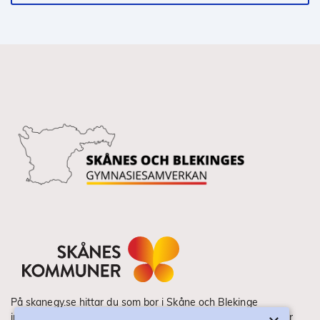
På skanegy.se hittar du som bor i Skåne och Blekinge
information om ditt gymnasieval. Här ser du vilka utbildningar