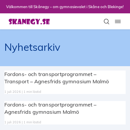
Till sidans huvudinnehåll
Välkommen till Skånegy – om gymnasievalet i Skåne och Blekinge!
Toggla
Nyhetsarkiv
Fordons- och transportprogrammet –
Transport – Agnesfrids gymnasium Malmö
1 juli 2026 | 1 min lästid
Fordons- och transportprogrammet –
Agnesfrids gymnasium Malmö
1 juli 2026 | 1 min lästid