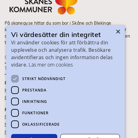
På skanegy.se hittar du som bor i Skåne och Blekinge
×
information om ditt gymnasieval. Här ser du vilka utbildningar
Vi värdesätter din integritet
som finns och hur ansökan och antagning går till. Webbplatsen
Vi använder cookies för att förbättra din
tillhandahålls av Skånes Kommuner.
upplevelse och analysera trafik. Besökare
avidentifieras och ingen information delas
Om webbplatsen
vidare.
Läs mer om cookies
Tillgänglighet
STRIKT NÖDVÄNDIGT
PRAKTISK INFORMATION
Kontaktuppgifter
PRESTANDA
Blanketter
INRIKTNING
FÖR SKOLPERSONAL
FUNKTIONER
För SYV
OKLASSIFICERADE
Nationella studievägskoder
För gymnasieskolor