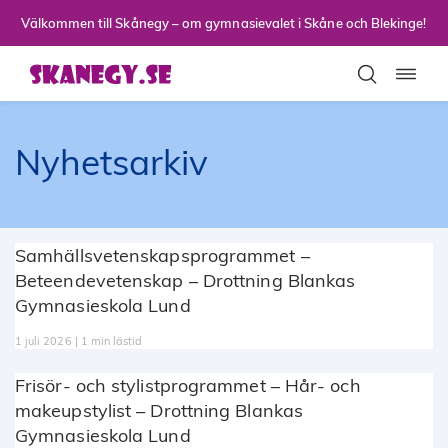
Till sidans huvudinnehåll
Välkommen till Skånegy – om gymnasievalet i Skåne och Blekinge!
Toggla
Nyhetsarkiv
Samhällsvetenskapsprogrammet –
Beteendevetenskap – Drottning Blankas
Gymnasieskola Lund
1 juli 2026 | 1 min lästid
Frisör- och stylistprogrammet – Hår- och
makeupstylist – Drottning Blankas
Gymnasieskola Lund