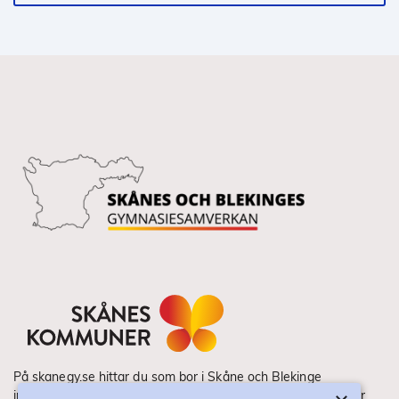
På skanegy.se hittar du som bor i Skåne och Blekinge
information om ditt gymnasieval. Här ser du vilka utbildningar