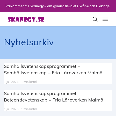
Till sidans huvudinnehåll
Välkommen till Skånegy – om gymnasievalet i Skåne och Blekinge!
Toggla
Nyhetsarkiv
Samhällsvetenskapsprogrammet –
Samhällsvetenskap – Fria Läroverken Malmö
1 juli 2026 | 1 min lästid
Samhällsvetenskapsprogrammet –
Beteendevetenskap – Fria Läroverken Malmö
1 juli 2026 | 1 min lästid