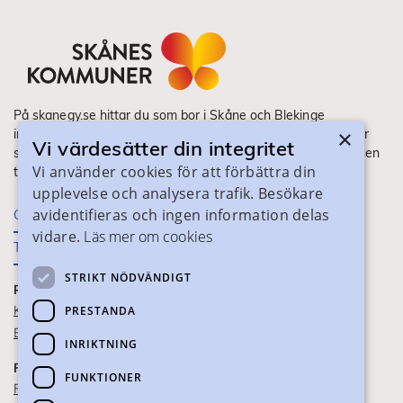
På skanegy.se hittar du som bor i Skåne och Blekinge
×
information om ditt gymnasieval. Här ser du vilka utbildningar
Vi värdesätter din integritet
som finns och hur ansökan och antagning går till. Webbplatsen
Vi använder cookies för att förbättra din
tillhandahålls av Skånes Kommuner.
upplevelse och analysera trafik. Besökare
avidentifieras och ingen information delas
Om webbplatsen
vidare.
Läs mer om cookies
Tillgänglighet
STRIKT NÖDVÄNDIGT
PRAKTISK INFORMATION
Kontaktuppgifter
PRESTANDA
Blanketter
INRIKTNING
FÖR SKOLPERSONAL
FUNKTIONER
För SYV