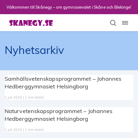
Till sidans huvudinnehåll
Välkommen till Skånegy – om gymnasievalet i Skåne och Blekinge!
Toggla
Nyhetsarkiv
Samhällsvetenskapsprogrammet – Johannes
Hedberggymnasiet Helsingborg
1 juli 2026 | 1 min lästid
Naturvetenskapsprogrammet – Johannes
Hedberggymnasiet Helsingborg
1 juli 2026 | 1 min lästid