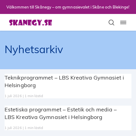
Till sidans huvudinnehåll
Välkommen till Skånegy – om gymnasievalet i Skåne och Blekinge!
Toggla
Nyhetsarkiv
Teknikprogrammet – LBS Kreativa Gymnasiet i
Helsingborg
1 juli 2026 | 1 min lästid
Estetiska programmet – Estetik och media –
LBS Kreativa Gymnasiet i Helsingborg
1 juli 2026 | 1 min lästid