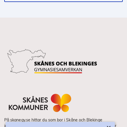
På skanegy.se hittar du som bor i Skåne och Blekinge
information om ditt gymnasieval. Här ser du vilka utbildningar