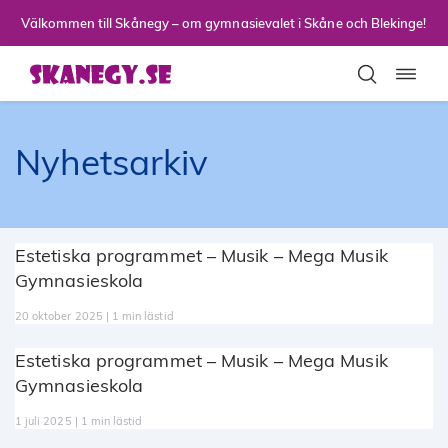
Till sidans huvudinnehåll
Välkommen till Skånegy – om gymnasievalet i Skåne och Blekinge!
Toggla
Nyhetsarkiv
Estetiska programmet – Musik – Mega Musik
Gymnasieskola
20 oktober 2025 | 1 min lästid
Estetiska programmet – Musik – Mega Musik
Gymnasieskola
1 juli 2025 | 1 min lästid