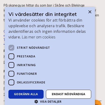
På skanegy.se hittar du som bor i Skåne och Blekinge
×
information om ditt gymnasieval. Här ser du vilka utbildningar
Vi värdesätter din integritet
som finns och hur ansökan och antagning går till. Webbplatsen
Vi använder cookies för att förbättra din
tillhandahålls av Skånes Kommuner.
upplevelse och analysera trafik. Besökare
avidentifieras och ingen information delas
Om webbplatsen
vidare.
Läs mer om cookies
Tillgänglighet
STRIKT NÖDVÄNDIGT
PRAKTISK INFORMATION
Kontaktuppgifter
PRESTANDA
Blanketter
INRIKTNING
FÖR SKOLPERSONAL
FUNKTIONER
För SYV
OKLASSIFICERADE
Nationella studievägskoder
För gymnasieskolor
Skolportalen
GODKÄNN ALLA
ENDAST NÖDVÄNDIGA
VISA DETALJER