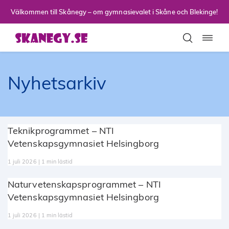
Till sidans huvudinnehåll
Välkommen till Skånegy – om gymnasievalet i Skåne och Blekinge!
Toggla
Nyhetsarkiv
Teknikprogrammet – NTI
Vetenskapsgymnasiet Helsingborg
1 juli 2026 | 1 min lästid
Naturvetenskapsprogrammet – NTI
Vetenskapsgymnasiet Helsingborg
1 juli 2026 | 1 min lästid