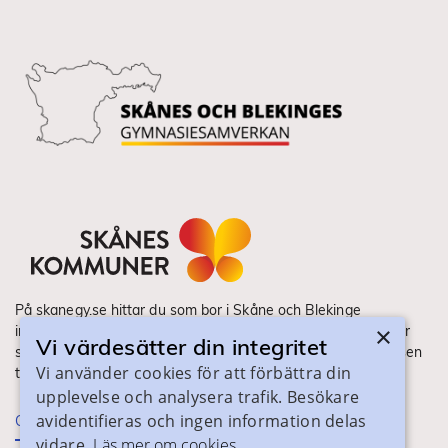
På skanegy.se hittar du som bor i Skåne och Blekinge
×
information om ditt gymnasieval. Här ser du vilka utbildningar
Vi värdesätter din integritet
som finns och hur ansökan och antagning går till. Webbplatsen
Vi använder cookies för att förbättra din
tillhandahålls av Skånes Kommuner.
upplevelse och analysera trafik. Besökare
avidentifieras och ingen information delas
Om webbplatsen
vidare.
Läs mer om cookies