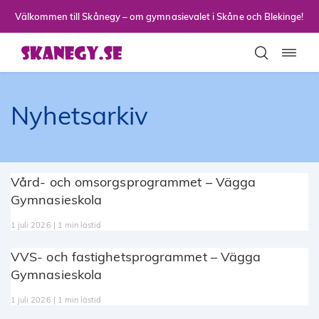
Till sidans huvudinnehåll
Välkommen till Skånegy – om gymnasievalet i Skåne och Blekinge!
Toggla
Nyhetsarkiv
Vård- och omsorgsprogrammet – Vägga
Gymnasieskola
1 juli 2026 | 1 min lästid
VVS- och fastighetsprogrammet – Vägga
Gymnasieskola
1 juli 2026 | 1 min lästid