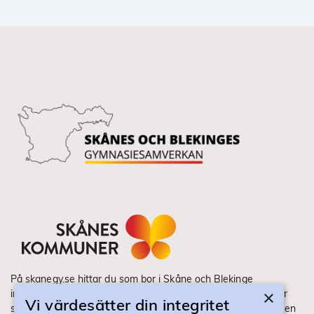
På skanegy.se hittar du som bor i Skåne och Blekinge
×
information om ditt gymnasieval. Här ser du vilka utbildningar
Vi värdesätter din integritet
som finns och hur ansökan och antagning går till. Webbplatsen