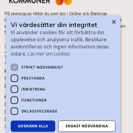
På skanegy.se hittar du som bor i Skåne och Blekinge
×
information om ditt gymnasieval. Här ser du vilka utbildningar
Vi värdesätter din integritet
som finns och hur ansökan och antagning går till. Webbplatsen
Vi använder cookies för att förbättra din
tillhandahålls av Skånes Kommuner.
upplevelse och analysera trafik. Besökare
avidentifieras och ingen information delas
Om webbplatsen
vidare.
Läs mer om cookies
Tillgänglighet
STRIKT NÖDVÄNDIGT
PRAKTISK INFORMATION
Kontaktuppgifter
PRESTANDA
Blanketter
INRIKTNING
FÖR SKOLPERSONAL
FUNKTIONER
För SYV
OKLASSIFICERADE
Nationella studievägskoder
För gymnasieskolor
Skolportalen
GODKÄNN ALLA
ENDAST NÖDVÄNDIGA