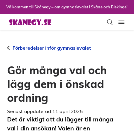
Till sidans huvudinnehåll
Välkommen till Skånegy – om gymnasievalet i Skåne och Blekinge!
Toggla
Förberedelser inför gymnasievalet
Gör många val och
lägg dem i önskad
ordning
Senast uppdaterad:
11 april 2025
Det är viktigt att du lägger till många
val i din ansökan! Valen är en