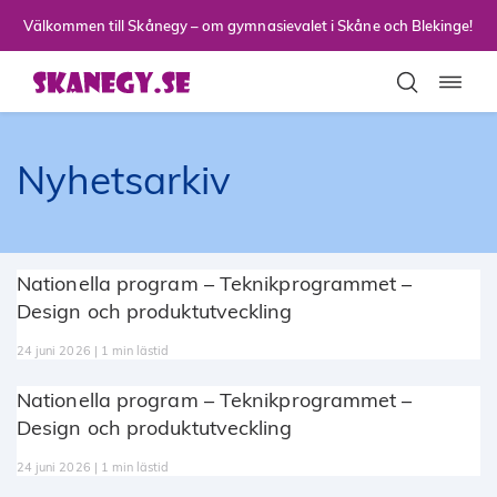
Till sidans huvudinnehåll
Välkommen till Skånegy – om gymnasievalet i Skåne och Blekinge!
Toggla
Nyhetsarkiv
Nationella program – Teknikprogrammet –
Design och produktutveckling
24 juni 2026 | 1 min lästid
Nationella program – Teknikprogrammet –
Design och produktutveckling
24 juni 2026 | 1 min lästid