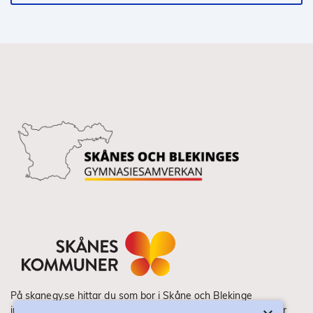
På skanegy.se hittar du som bor i Skåne och Blekinge
information om ditt gymnasieval. Här ser du vilka utbildningar