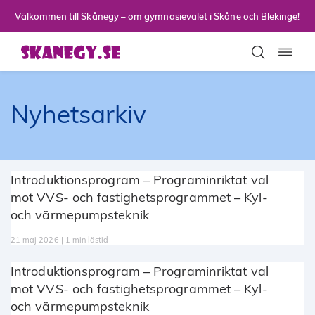
Till sidans huvudinnehåll
Välkommen till Skånegy – om gymnasievalet i Skåne och Blekinge!
Toggla
Nyhetsarkiv
Introduktionsprogram – Programinriktat val
mot VVS- och fastighetsprogrammet – Kyl-
och värmepumpsteknik
21 maj 2026 | 1 min lästid
Introduktionsprogram – Programinriktat val
mot VVS- och fastighetsprogrammet – Kyl-
och värmepumpsteknik