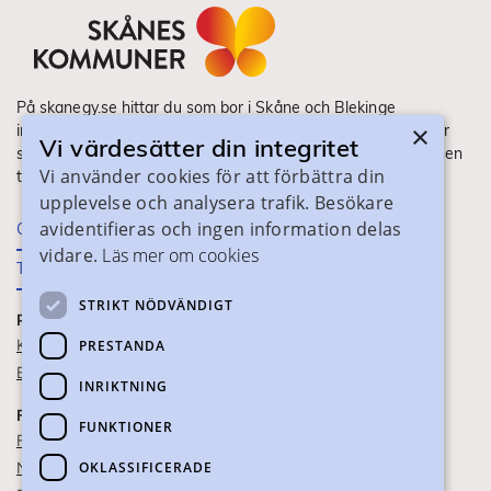
På skanegy.se hittar du som bor i Skåne och Blekinge
×
information om ditt gymnasieval. Här ser du vilka utbildningar
Vi värdesätter din integritet
som finns och hur ansökan och antagning går till. Webbplatsen
Vi använder cookies för att förbättra din
tillhandahålls av Skånes Kommuner.
upplevelse och analysera trafik. Besökare
avidentifieras och ingen information delas
Om webbplatsen
vidare.
Läs mer om cookies
Tillgänglighet
STRIKT NÖDVÄNDIGT
PRAKTISK INFORMATION
Kontaktuppgifter
PRESTANDA
Blanketter
INRIKTNING
FÖR SKOLPERSONAL
FUNKTIONER
För SYV
OKLASSIFICERADE
Nationella studievägskoder