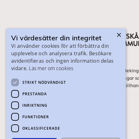
×
Vi värdesätter din integritet
Vi använder cookies för att förbättra din
upplevelse och analysera trafik. Besökare
avidentifieras och ingen information delas
vidare.
Läs mer om cookies
På skanegy.se hittar du som bor i Skåne och Bleking
om ditt gymnasieval. Här ser du vilka utbildningar s
STRIKT NÖDVÄNDIGT
ansökan och antagning går till. Webbplatsen tillhan
Skånes Kommuner.
PRESTANDA
INRIKTNING
Om webbplatsen
FUNKTIONER
Tillgänglighet
OKLASSIFICERADE