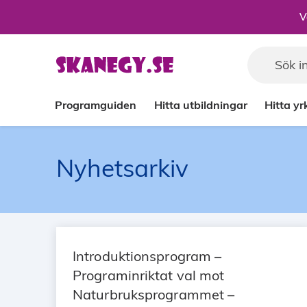
Till sidans huvudinnehåll
V
Programguiden
Hitta utbildningar
Hitta y
Nyhetsarkiv
Introduktionsprogram –
Programinriktat val mot
Naturbruksprogrammet –