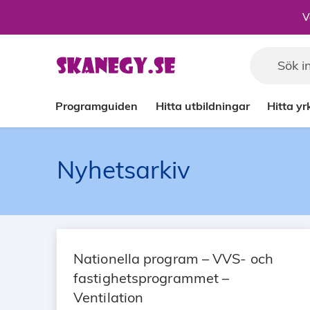
Till sidans huvudinnehåll
V
Programguiden
Hitta utbildningar
Hitta y
Nyhetsarkiv
Nationella program – VVS- och
fastighetsprogrammet –
Ventilation