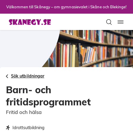
Till sidans huvudinnehåll
Välkommen till Skånegy – om gymnasievalet i Skåne och Blekinge!
Toggla
Sök utbildningar
Barn- och
fritidsprogrammet
Fritid och hälsa
Idrottsutbildning