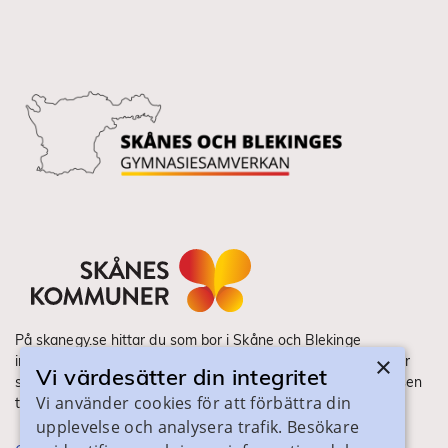
På skanegy.se hittar du som bor i Skåne och Blekinge
×
information om ditt gymnasieval. Här ser du vilka utbildningar
Vi värdesätter din integritet
som finns och hur ansökan och antagning går till. Webbplatsen
Vi använder cookies för att förbättra din
tillhandahålls av Skånes Kommuner.
upplevelse och analysera trafik. Besökare