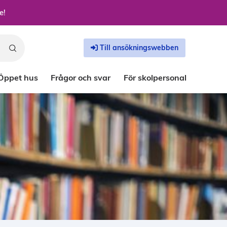
e!
Till ansökningswebben
Öppet hus
Frågor och svar
För skolpersonal