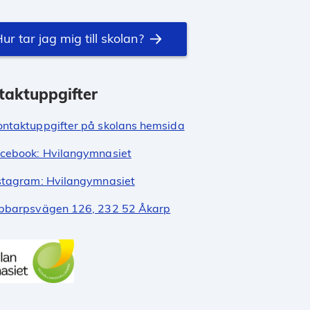
ur tar jag mig till skolan?
taktuppgifter
ontaktuppgifter på skolans hemsida
cebook: Hvilangymnasiet
stagram: Hvilangymnasiet
bbarpsvägen 126, 232 52 Åkarp