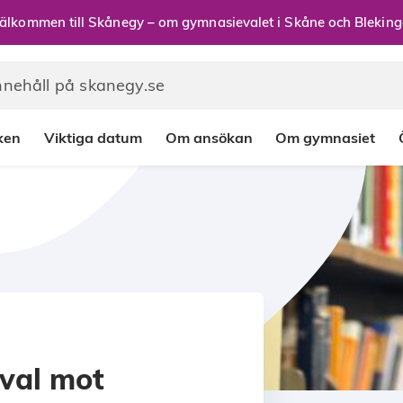
älkommen till Skånegy – om gymnasievalet i Skåne och Bleking
rken
Viktiga datum
Om ansökan
Om gymnasiet
 val mot