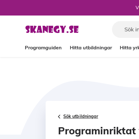
Till sidans huvudinnehåll
V
Programguiden
Hitta utbildningar
Hitta y
Sök utbildningar
Programinriktat