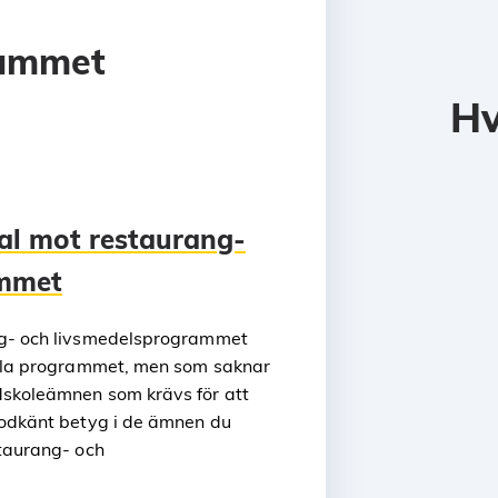
rammet
Hv
al mot restaurang-
ammet
ng- och livsmedelsprogrammet
ella programmet, men som saknar
dskoleämnen som krävs för att
godkänt betyg i de ämnen du
staurang- och