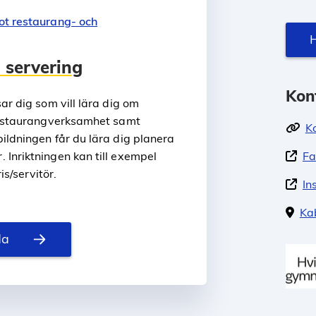
ot restaurang- och
H
 servering
Kon
ar dig som vill lära dig om
 restaurangverksamhet samt
K
ildningen får du lära dig planera
Inriktningen kan till exempel
Fa
is/servitör.
In
Ka
da