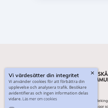
×
Vi värdesätter din integritet
Vi använder cookies för att förbättra din
upplevelse och analysera trafik. Besökare
avidentifieras och ingen information delas
vidare.
Läs mer om cookies
På skanegy.se hittar du som bor i Skåne och Bleking
om ditt gymnasieval. Här ser du vilka utbildningar s