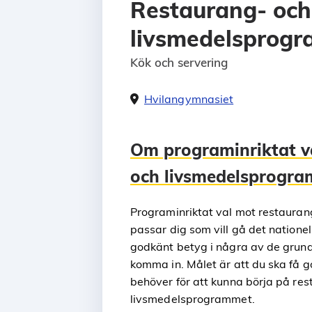
Restaurang- och
livsmedelsprog
Kök och servering
Hvilangymnasiet
Om programinriktat v
och livsmedelsprogr
Programinriktat val mot restaura
passar dig som vill gå det nation
godkänt betyg i några av de grun
komma in. Målet är att du ska få 
behöver för att kunna börja på re
livsmedelsprogrammet.