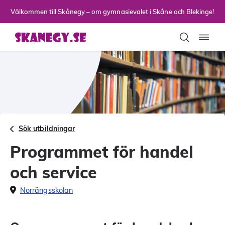
Till sidans huvudinnehåll
Välkommen till Skånegy – om gymnasievalet i Skåne och Blekinge!
Toggla
Sök utbildningar
Programmet för handel
och service
Norrängsskolan