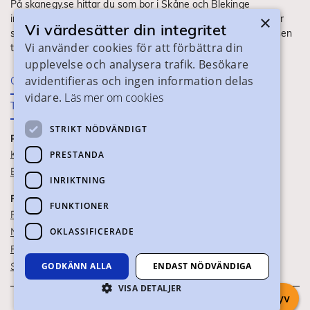
På skanegy.se hittar du som bor i Skåne och Blekinge
×
information om ditt gymnasieval. Här ser du vilka utbildningar
Vi värdesätter din integritet
som finns och hur ansökan och antagning går till. Webbplatsen
Vi använder cookies för att förbättra din
tillhandahålls av Skånes Kommuner.
upplevelse och analysera trafik. Besökare
avidentifieras och ingen information delas
Om webbplatsen
vidare.
Läs mer om cookies
Tillgänglighet
STRIKT NÖDVÄNDIGT
PRAKTISK INFORMATION
Kontaktuppgifter
PRESTANDA
Blanketter
INRIKTNING
FÖR SKOLPERSONAL
FUNKTIONER
För SYV
OKLASSIFICERADE
Nationella studievägskoder
För gymnasieskolor
GODKÄNN ALLA
ENDAST NÖDVÄNDIGA
Skolportalen
VISA DETALJER
Chatta med syv
Om webbkakor
Om personuppgifter