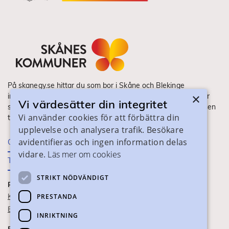
På skanegy.se hittar du som bor i Skåne och Blekinge
×
information om ditt gymnasieval. Här ser du vilka utbildningar
Vi värdesätter din integritet
som finns och hur ansökan och antagning går till. Webbplatsen
Vi använder cookies för att förbättra din
tillhandahålls av Skånes Kommuner.
upplevelse och analysera trafik. Besökare
avidentifieras och ingen information delas
Om webbplatsen
vidare.
Läs mer om cookies
Tillgänglighet
STRIKT NÖDVÄNDIGT
PRAKTISK INFORMATION
Kontaktuppgifter
PRESTANDA
Blanketter
INRIKTNING
FÖR SKOLPERSONAL