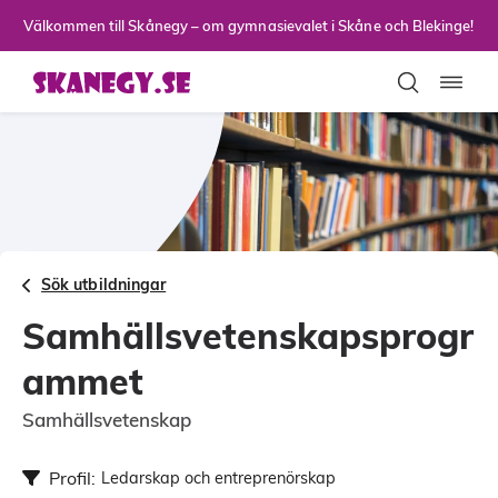
Till sidans huvudinnehåll
Välkommen till Skånegy – om gymnasievalet i Skåne och Blekinge!
Toggla
Sök utbildningar
Samhällsvetenskapsprogr
ammet
Samhällsvetenskap
Profil:
Ledarskap och entreprenörskap