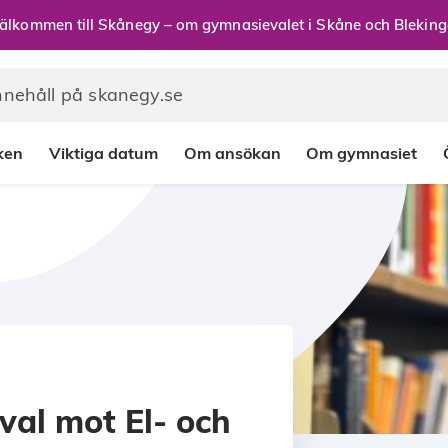
älkommen till Skånegy – om gymnasievalet i Skåne och Bleking
rken
Viktiga datum
Om ansökan
Om gymnasiet
val mot El- och