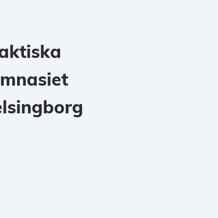
aktiska
mnasiet
lsingborg