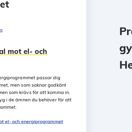
et
Pr
rg
gy
l mot el- och
He
nergiprogrammet passar dig
ammet, men som saknar godkänt
nen som krävs för att komma in.
yg i de ämnen du behöver för att
grammet.
mot el- och energiprogrammet