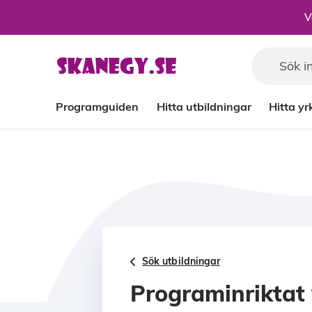
Till sidans huvudinnehåll
V
Programguiden
Hitta utbildningar
Hitta y
Sök utbildningar
Programinriktat 