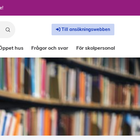
e!
Till ansökningswebben
Öppet hus
Frågor och svar
För skolpersonal