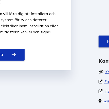
k
 vill lära dig att installera och
system för tv och datorer.
elektriker inom installation eller
rnvägstekniker- el och signal.
H
da
Kon
K
Fa
In
Mu