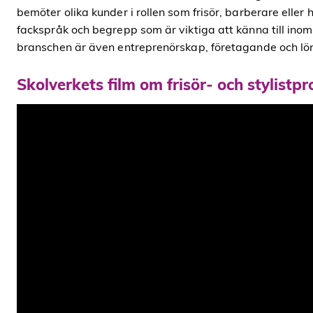
bemöter olika kunder i rollen som frisör, barberare eller 
fackspråk och begrepp som är viktiga att känna till ino
branschen är även entreprenörskap, företagande och lö
Skolverkets film om frisör- och stylist