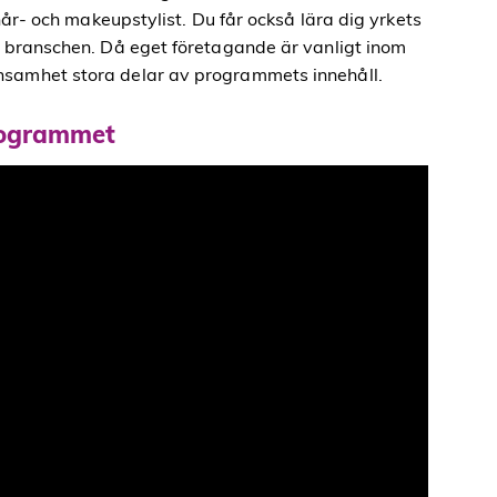
hår- och makeupstylist. Du får också lära dig yrkets
m branschen. Då eget företagande är vanligt inom
nsamhet stora delar av programmets innehåll.
programmet