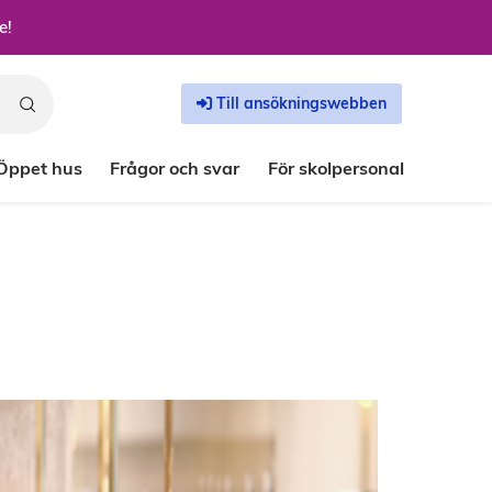
e!
Till ansökningswebben
Öppet hus
Frågor och svar
För skolpersonal