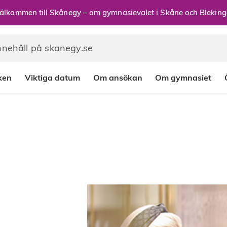
älkommen till Skånegy – om gymnasievalet i Skåne och Bleking
rken
Viktiga datum
Om ansökan
Om gymnasiet