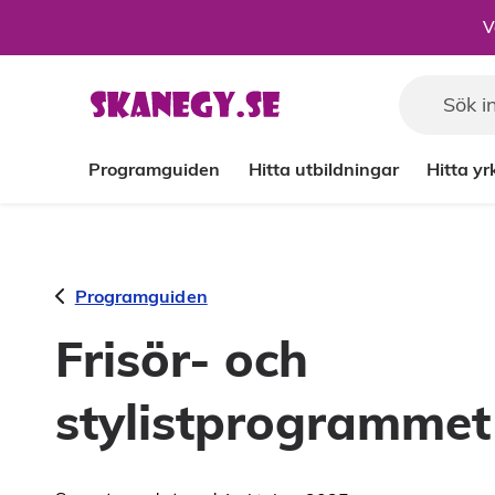
Till sidans huvudinnehåll
V
Programguiden
Hitta utbildningar
Hitta y
Programguiden
Frisör- och
stylistprogrammet