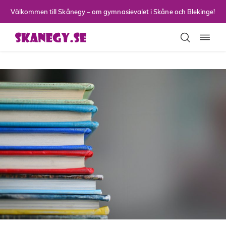
Till sidans huvudinnehåll
Välkommen till Skånegy – om gymnasievalet i Skåne och Blekinge!
Toggla