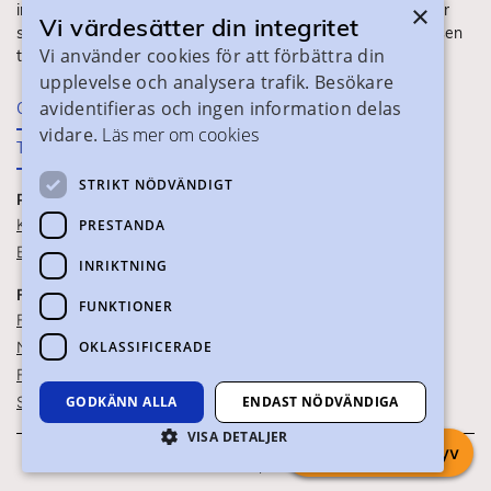
×
information om ditt gymnasieval. Här ser du vilka utbildningar
Vi värdesätter din integritet
som finns och hur ansökan och antagning går till. Webbplatsen
Vi använder cookies för att förbättra din
tillhandahålls av Skånes Kommuner.
upplevelse och analysera trafik. Besökare
avidentifieras och ingen information delas
Om webbplatsen
vidare.
Läs mer om cookies
Tillgänglighet
STRIKT NÖDVÄNDIGT
PRAKTISK INFORMATION
Kontaktuppgifter
PRESTANDA
Blanketter
INRIKTNING
FÖR SKOLPERSONAL
FUNKTIONER
För SYV
OKLASSIFICERADE
Nationella studievägskoder
För gymnasieskolor
GODKÄNN ALLA
ENDAST NÖDVÄNDIGA
Skolportalen
VISA DETALJER
Chatta med syv
Om webbkakor
Om personuppgifter