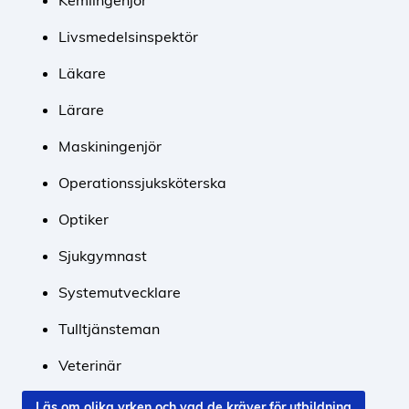
Kemiingenjör
Livsmedelsinspektör
Läkare
Lärare
Maskiningenjör
Operationssjuksköterska
Optiker
Sjukgymnast
Systemutvecklare
Tulltjänsteman
Veterinär
Läs om olika yrken och vad de kräver för utbildning