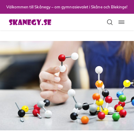
Till sidans huvudinnehåll
Välkommen till Skånegy – om gymnasievalet i Skåne och Blekinge!
Toggla