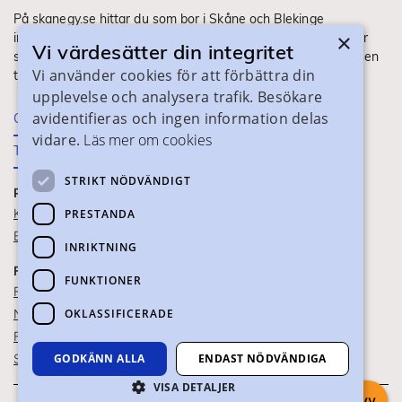
På skanegy.se hittar du som bor i Skåne och Blekinge
×
information om ditt gymnasieval. Här ser du vilka utbildningar
Vi värdesätter din integritet
som finns och hur ansökan och antagning går till. Webbplatsen
Vi använder cookies för att förbättra din
tillhandahålls av Skånes Kommuner.
upplevelse och analysera trafik. Besökare
avidentifieras och ingen information delas
Om webbplatsen
vidare.
Läs mer om cookies
Tillgänglighet
STRIKT NÖDVÄNDIGT
PRAKTISK INFORMATION
Kontaktuppgifter
PRESTANDA
Blanketter
INRIKTNING
FÖR SKOLPERSONAL
FUNKTIONER
För SYV
OKLASSIFICERADE
Nationella studievägskoder
För gymnasieskolor
Skolportalen
GODKÄNN ALLA
ENDAST NÖDVÄNDIGA
VISA DETALJER
Chatta med syv