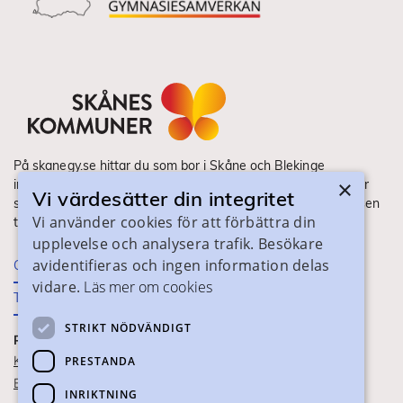
På skanegy.se hittar du som bor i Skåne och Blekinge
×
information om ditt gymnasieval. Här ser du vilka utbildningar
Vi värdesätter din integritet
som finns och hur ansökan och antagning går till. Webbplatsen
Vi använder cookies för att förbättra din
tillhandahålls av Skånes Kommuner.
upplevelse och analysera trafik. Besökare
avidentifieras och ingen information delas
Om webbplatsen
vidare.
Läs mer om cookies
Tillgänglighet
STRIKT NÖDVÄNDIGT
PRAKTISK INFORMATION
Kontaktuppgifter
PRESTANDA
Blanketter
INRIKTNING